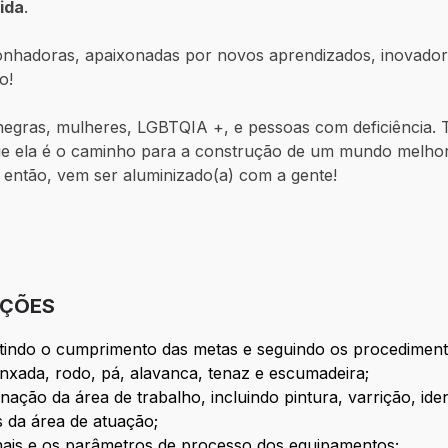
ida
.
nhadoras, apaixonadas por novos aprendizados, inovadora
ão!
s negras, mulheres, LGBTQIA +, e pessoas com deficiênci
ue ela é o caminho para a construção de um mundo melhor 
 então, vem ser aluminizado(a) com a gente!
IÇÕES
tindo o cumprimento das metas e seguindo os procedimento
nxada, rodo, pá, alavanca, tenaz e escumadeira;
ação da área de trabalho, incluindo pintura, varrição, ident
 da área de atuação;
ais e os parâmetros de processo dos equipamentos;