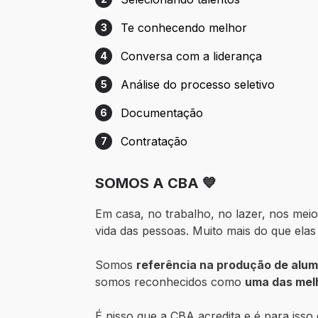
Etapa 2: Selecionando talentos
Te conhecendo melhor
3
Etapa 3: Te conhecendo melhor
Conversa com a liderança
4
Etapa 4: Conversa com a liderança
Análise do processo seletivo
5
Etapa 5: Análise do processo seletivo
Documentação
6
Etapa 6: Documentação
Contratação
7
Etapa 7: Contratação
SOMOS A CBA 💙
Em casa, no trabalho, no lazer, nos meio
vida das pessoas. Muito mais do que elas
Somos
referência na produção de alum
somos reconhecidos como
uma das melh
É nisso que a CBA acredita e é para isso