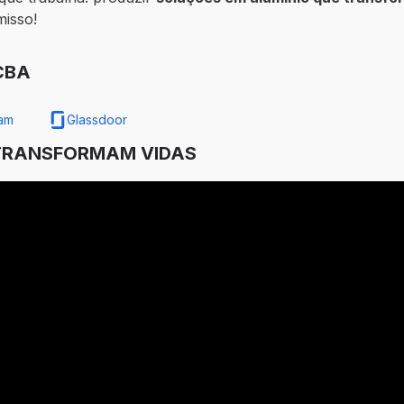
isso!
CBA
ram
Glassdoor
 TRANSFORMAM VIDAS