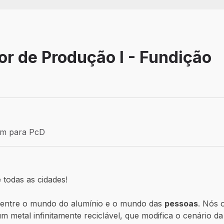
r de Produção I - Fundição
Efetivo
ém para PcD
para PcD
 todas as cidades!
a
entre o mundo do alumínio e o mundo das
pessoas
. Nós 
 metal infinitamente reciclável, que modifica o cenário d