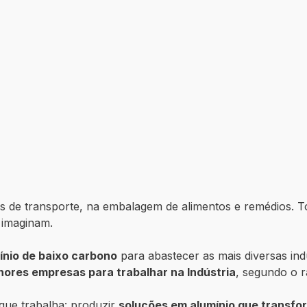
s de transporte, na embalagem de alimentos e remédios. To
 imaginam.
ínio de baixo carbono
para abastecer as mais diversas ind
ores empresas para trabalhar na Indústria
, segundo o 
 que trabalha: produzir
soluções em alumínio que transfo