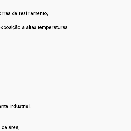
orres de resfriamento;
exposição a altas temperaturas;
te industrial.
 da área;